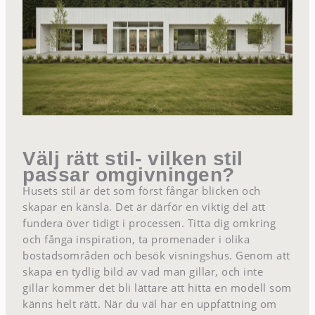
Välj rätt stil- vilken stil
passar omgivningen?
Husets stil är det som först fångar blicken och
skapar en känsla. Det är därför en viktig del att
fundera över tidigt i processen. Titta dig omkring
och fånga inspiration, ta promenader i olika
bostadsområden och besök visningshus. Genom att
skapa en tydlig bild av vad man gillar, och inte
gillar kommer det bli lättare att hitta en modell som
känns helt rätt. När du väl har en uppfattning om