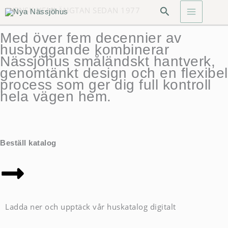
Skip
Search
SVENSK HEMLÄNGTAN SEDAN 1977
to
content
Med över fem decennier av
husbyggande kombinerar
Nässjöhus småländskt hantverk,
genomtänkt design och en flexibel
process som ger dig full kontroll
hela vägen hem.
Beställ katalog
Ladda ner och upptäck vår huskatalog digitalt